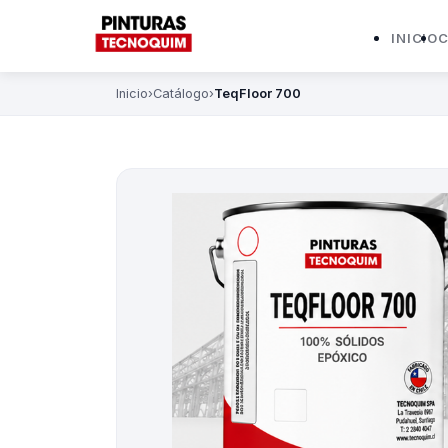
INICIO
C
Inicio
›
Catálogo
›
TeqFloor 700